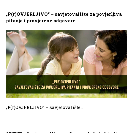
„P(r)OVJERLJIVO“ – savjetovalište za povjerljiva
pitanja i provjerene odgovore
„P(r)OVJERLJIVO“ – savjetovalište...